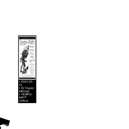
• 2002-05-
11
• St.Tropez
állóhajó
• TEMPO-
MATT
chillout