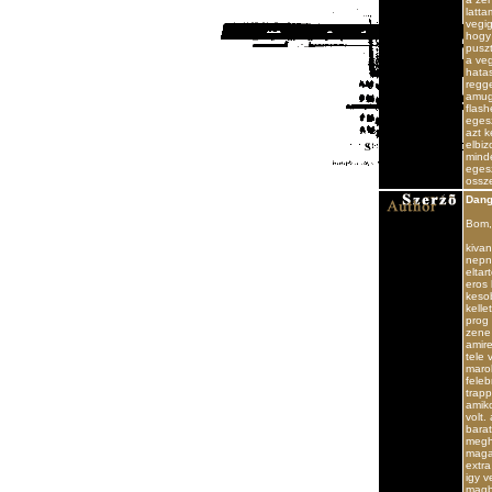
latta
vegig
hogy 
puszt
a ve
hatas
regge
amugy
flash
egesz
azt 
elbiz
mind
egesz
ossze
Dang
Bom,
kivan
nepne
eltar
eros 
kesob
kelle
prog
zene 
amire
tele 
maro
feleb
trapp
amiko
volt.
barat
meghi
maga
extra
igy v
magbo