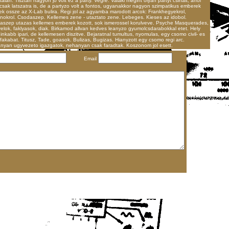
talan. Tisztan nagyon jo volt ez a party. Vegre. Valaki megint olyan partyt csinalt, ahol
csak latszatra is, de a partyzo volt a fontos, ugyanakkor nagyon szimpatikus emberek
ek ossze az X-Lab bulira. Regi jol az agyamba marodott arcok: Frankhegyekrol,
anokrol. Csodaszep. Kellemes zene - utaztato zene. Lebeges. Kieses az idobol.
aszep utazas kellemes emberek kozott, sok ismerossel korulveve. Psyche Masquerades,
elok, faklyasok, diak. Birkamod allvan kedves leanyzo gyumolcsdarabokkal etet. Hely
t inkabb ipari, de kellemesen diszitve. Bejaratnal tumultus, nyomulas, egy csomo civil- es
fakabat. Titusz, Tade, goasok. Bulizas, Bugizas. Hianyzott egy csomo regi arc.
nyan ugyvezeto igazgatok, nehanyan csak faradtak. Koszonom jol esett.
Email