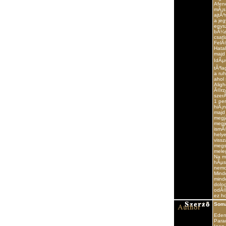
Afene
mÃ¡s 
ajtÃ³
a je
egysz
bÃ¼s
csat
FelÃ
Hata
majd
IdÃµv
tÃ³la
a ruh
ahol
Aligh
Ã©rz
szer
1 pe
hiÃ¡n
majd
megj
megj
ismÃ
helye
vissz
megs
mele
Na m
hÃµsÃ
nemo
Minde
minde
dolog
odÃ©
ez h
Som
Ede
Para