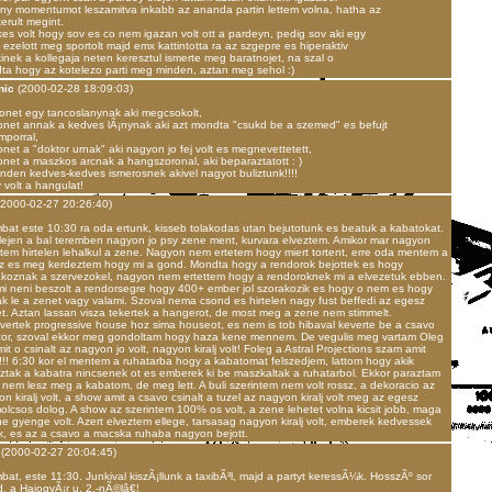
ny momentumot leszamitva inkabb az ananda partin lettem volna, hatha az
ikerult megint.
es volt hogy sov es co nem igazan volt ott a pardeyn, pedig sov aki egy
 ezelott meg sportolt majd emx kattintotta ra az szgepre es hiperaktiv
inek a kollegaja neten keresztul ismerte meg baratnojet, na szal o
ta hogy az kotelezo parti meg minden, aztan meg sehol :)
nic
(2000-02-28 18:09:03)
onet egy tancoslanynak aki megcsokolt,
onet annak a kedves lÃ¡nynak aki azt mondta "csukd be a szemed" es befujt
amporral,
net a "doktor urnak" aki nagyon jo fej volt es megnevettetett,
net a maszkos arcnak a hangszoronal, aki beparaztatott : )
nden kedves-kedves ismerosnek akivel nagyot buliztunk!!!!
y volt a hangulat!
2000-02-27 20:26:40)
bat este 10:30 ra oda ertunk, kisseb tolakodas utan bejutotunk es beatuk a kabatokat.
llejen a bal teremben nagyon jo psy zene ment, kurvara elveztem. Amikor mar nagyon
tem hirtelen lehalkul a zene. Nagyon nem ertetem hogy miert tortent, erre oda mentem a
ez es meg kerdeztem hogy mi a gond. Mondta hogy a rendorok bejottek es hogy
akoznak a szervezokel, nagyon nem ertettem hogy a rendoroknek mi a elvezetuk ebben.
mi neni beszolt a rendorsegre hogy 400+ ember jol szorakozik es hogy o nem es hogy
sak le a zenet vagy valami. Szoval nema csond es hirtelen nagy fust beffedi az egesz
t. Aztan lassan visza tekertek a hangerot, de most meg a zene nem stimmelt.
vertek progressive house hoz sima houseot, es nem is tob hibaval keverte be a csavo
zor, szoval ekkor meg gondoltam hogy haza kene mennem. De vegulis meg vartam Oleg
mit o csinalt az nagyon jo volt, nagyon kiralj volt! Foleg a Astral Projections szam amit
t!!! 6:30 kor el mentem a ruhatarba hogy a kabatomat felszedjem, lattom hogy akik
ztak a kabatra nincsenek ot es emberek ki be maszkaltak a ruhatarbol. Ekkor paraztam
nem lesz meg a kabatom, de meg lett. A buli szerintem nem volt rossz, a dekoracio az
n kiralj volt, a show amit a csavo csinalt a tuzel az nagyon kiralj volt meg az egesz
lcsos dolog. A show az szerintem 100% os volt, a zene lehetet volna kicsit jobb, maga
e gyenge volt. Azert elveztem ellege, tarsasag nagyon kiralj volt, emberek kedvessek
ak, es az a csavo a macska ruhaba nagyon bejott.
(2000-02-27 20:04:45)
at, este 11:30. Junkival kiszÃ¡llunk a taxibÃ³l, majd a partyt keressÃ¼k. HosszÃº sor
, a HajogyÃ¡r u. 2.-nÃ©lâ€¦