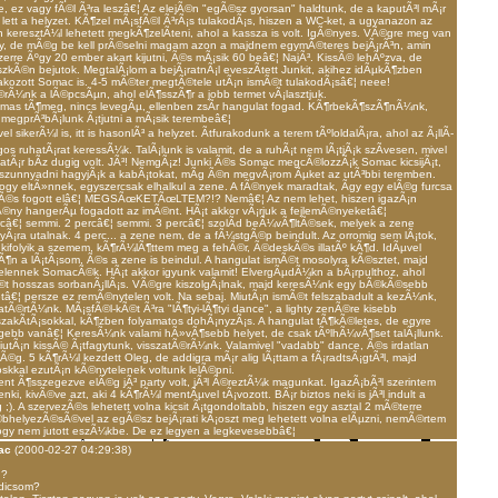
, ez vagy fÃ©l Ã³ra leszâ€¦ Az elejÃ©n "egÃ©sz gyorsan" haldtunk, de a kaputÃ³l mÃ¡r
lett a helyzet. KÃ¶zel mÃ¡sfÃ©l Ã³rÃ¡s tulakodÃ¡s, hiszen a WC-ket, a ugyanazon az
n keresztÃ¼l lehetett megkÃ¶zelÃ­teni, ahol a kassza is volt. IgÃ©nyes. VÃ©gre meg van
gy, de mÃ©g be kell prÃ©selni magam azon a majdnem egymÃ©teres bejÃ¡rÃ³n, amin
erre Ãºgy 20 ember akart kijutni, Ã©s mÃ¡sik 60 beâ€¦ NajÃ³. KissÃ© lehÃºzva, de
zkÃ©n bejutok. MegtalÃ¡lom a bejÃ¡ratnÃ¡l eveszÃ­tett Junkit, akihez idÃµkÃ¶zben
lakozott Somac is. 4-5 mÃ©ter megtÃ©tele utÃ¡n ismÃ©t tulakodÃ¡sâ€¦ neee!
©rÃ¼nk a lÃ©pcsÃµn, ahol elÃ¶sszÃ¶r a jobb termet vÃ¡lasztjuk.
lmas tÃ¶meg, nincs levegÃµ, ellenben zsÃ­r hangulat fogad. KÃ¶rbekÃ¶szÃ¶nÃ¼nk,
 megprÃ³bÃ¡lunk Ã¡tjutni a mÃ¡sik terembeâ€¦
el sikerÃ¼l is, itt is hasonlÃ³ a helyzet. Ãtfurakodunk a terem tÃºloldalÃ¡ra, ahol az Ã¡llÃ­
gos ruhatÃ¡rat keressÃ¼k. TalÃ¡lunk is valamit, de a ruhÃ¡t nem lÃ¡tjÃ¡k szÃ­vesen, mivel
atÃ¡r bÃ­z dugig volt. JÃ³! NemgÃ¡z! Junki Ã©s Somac megcÃ©lozzÃ¡k Somac kicsijÃ¡t,
 szunnyadni hagyjÃ¡k a kabÃ¡tokat, mÃ­g Ã©n megvÃ¡rom Ãµket az utÃ³bbi teremben.
ogy eltÃ»nnek, egyszercsak elhalkul a zene. A fÃ©nyek maradtak, Ã­gy egy elÃ©g furcsa
Ã©s fogott elâ€¦ MEGSÃœKETÃœLTEM?!? Nemâ€¦ Az nem lehet, hiszen igazÃ¡n
Ã©ny hangerÃµ fogadott az imÃ©nt. HÃ¡t akkor vÃ¡rjuk a fejlemÃ©nyeketâ€¦
rcâ€¦ semmi. 2 percâ€¦ semmi. 3 percâ€¦ szolÃ­d beÃ¼vÃ¶ltÃ©sek, melyek a zene
yÃ¡ra utalnak. 4 perc... a zene nem, de a fÃ¼stgÃ©p beindult. Az orromig sem lÃ¡tok,
 kifolyik a szemem, kÃ¶rÃ¼lÃ¶ttem meg a fehÃ©r, Ã©deskÃ©s illatÃº kÃ¶d. IdÃµvel
Ã¶n a lÃ¡tÃ¡som, Ã©s a zene is beindul. A hangulat ismÃ©t mosolyra kÃ©sztet, majd
elennek SomacÃ©k. HÃ¡t akkor igyunk valamit! ElvergÃµdÃ¼kn a bÃ¡rpulthoz, ahol
©t hosszas sorbanÃ¡llÃ¡s. VÃ©gre kiszolgÃ¡lnak, majd keresÃ¼nk egy bÃ©kÃ©sebb
tâ€¦ persze ez remÃ©nytelen volt. Na sebaj. MiutÃ¡n ismÃ©t felszabadult a kezÃ¼nk,
atÃ©rtÃ¼nk. MÃ¡sfÃ©l-kÃ©t Ã³ra "lÃ¶tyi-lÃ¶tyi dance", a lighty zenÃ©re kisebb
zakÃ­tÃ¡sokkal, kÃ¶zben folyamatos dohÃ¡nyzÃ¡s. A hangulat tÃ¶kÃ©letes, de egyre
gebb vanâ€¦ KeresÃ¼nk valami hÃ»vÃ¶sebb helyet, de csak tÃºlhÃ¼vÃ¶set talÃ¡llunk.
iutÃ¡n kissÃ© Ã¡tfagytunk, visszatÃ©rÃ¼nk. Valamivel "vadabb" dance, Ã©s irdatlan
©g. 5 kÃ¶rÃ¼l kezdett Oleg, de addigra mÃ¡r alig lÃ¡ttam a fÃ¡radtsÃ¡gtÃ³l, majd
skkal ezutÃ¡n kÃ©nytelenek voltunk lelÃ©pni.
nt Ã¶sszegezve elÃ©g jÃ³ party volt, jÃ³l Ã©reztÃ¼k magunkat. IgazÃ¡bÃ³l szerintem
nki, kivÃ©ve azt, aki 4 kÃ¶rÃ¼l mentÃµvel tÃ¡vozott. BÃ¡r biztos neki is jÃ³l indult a
 ;). A szervezÃ©s lehetett volna kicsit Ã¡tgondoltabb, hiszen egy asztal 2 mÃ©terre
bhelyezÃ©sÃ©vel az egÃ©sz bejÃ¡rati kÃ¡oszt meg lehetett volna elÃµzni, nemÃ©rtem
ogy nem jutott eszÃ¼kbe. De ez legyen a legkevesebbâ€¦
ac
(2000-02-27 04:29:38)
n?
dicsom?