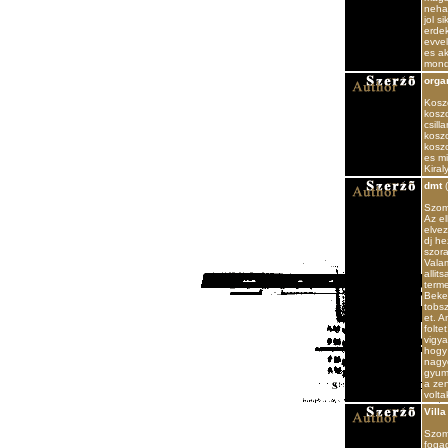
neha
jol s
erdek
evvel
es ak
mond
orga
Kosz
kosz
csill
koszo
koszo
es mi
Kiral
dmt
(
Szom
Az e
elvez
dj h
szor
Vala
allit
terme
Beke
tobs
et. A
folte
vigya
hogy 
nagyo
gyumo
a zen
volt
Villa
Szomb
fogad