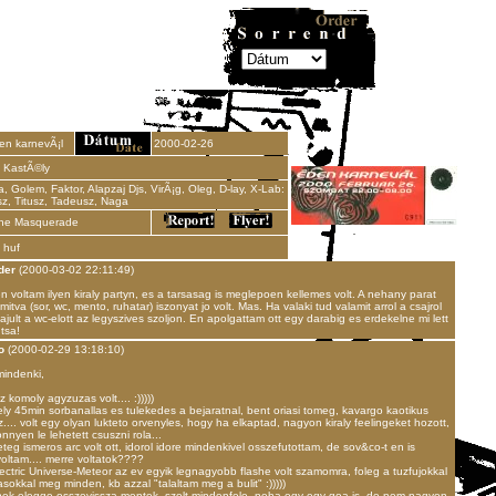
n karnevÃ¡l
2000-02-26
y KastÃ©ly
, Golem, Faktor, Alapzaj Djs, VirÃ¡g, Oleg, D-lay, X-Lab:
sz, Titusz, Tadeusz, Naga
he Masquerade
 huf
der
(2000-03-02 22:11:49)
 voltam ilyen kiraly partyn, es a tarsasag is meglepoen kellemes volt. A nehany parat
mitva (sor, wc, mento, ruhatar) iszonyat jo volt. Mas. Ha valaki tud valamit arrol a csajrol
lajult a wc-elott az legyszives szoljon. En apolgattam ott egy darabig es erdekelne mi lett
 tsa!
o
(2000-02-29 13:18:10)
mindenki,
z komoly agyzuzas volt.... :)))))
ly 45min sorbanallas es tulekedes a bejaratnal, bent oriasi tomeg, kavargo kaotikus
.... volt egy olyan lukteto orvenyles, hogy ha elkaptad, nagyon kiraly feelingeket hozott,
nnyen le lehetett csuszni rola...
teg ismeros arc volt ott, idorol idore mindenkivel osszefutottam, de sov&co-t en is
oltam.... merre voltatok????
ectric Universe-Meteor az ev egyik legnagyobb flashe volt szamomra, foleg a tuzfujokkal
asokkal meg minden, kb azzal "talaltam meg a bulit" :)))))
nek elegge osszevissza mentek, szolt mindenfele, neha egy-egy goa is, de nem nagyon