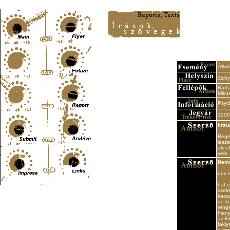
Content-Type: text/html; charset=UTF-8
Ã‰de
Zich
Barba
Miku
Psyc
1000
intru
Regen
lesza
aki e
vele.
Nem
udv 
hat e
cseke
kaosz
de ko
renge
hiany
az El
fakly
a ze