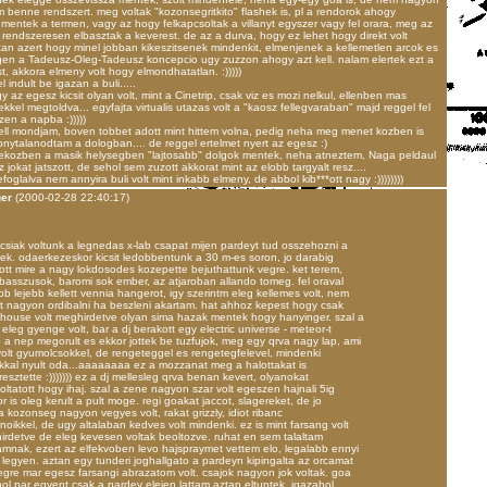
m benne rendszert. meg voltak "kozonsegritkito" flashek is, pl a rendorok ahogy
mentek a termen, vagy az hogy felkapcsoltak a villanyt egyszer vagy fel orara, meg az
rendszeresen elbasztak a keverest. de az a durva, hogy ez lehet hogy direkt volt
an azert hogy minel jobban kikeszitsenek mindenkit, elmenjenek a kellemetlen arcok es
gen a Tadeusz-Oleg-Tadeusz koncepcio ugy zuzzon ahogy azt kell. nalam elertek ezt a
t, akkora elmeny volt hogy elmondhatatlan. :)))))
l indult be igazan a buli.....
 az egesz kicsit olyan volt, mint a Cinetrip, csak viz es mozi nelkul, ellenben mas
ekkel megtoldva... egyfajta virtualis utazas volt a "kaosz fellegvaraban" majd reggel fel
en a napba :)))))
kell mondjam, boven tobbet adott mint hittem volna, pedig neha meg menet kozben is
onytalanodtam a dologban.... de reggel ertelmet nyert az egesz :)
ekozben a masik helysegben "lajtosabb" dolgok mentek, neha atneztem, Naga peldaul
 jokat jatszott, de sehol sem zuzott akkorat mint az elobb targyalt resz....
foglalva nem annyira buli volt mint inkabb elmeny, de abbol kib***ott nagy :))))))))
er
(2000-02-28 22:40:17)
csiak voltunk a legnedas x-lab csapat mijen pardeyt tud osszehozni a
k. odaerkezeskor kicsit ledobbentunk a 30 m-es soron, jo darabig
tott mire a nagy lokdosodes kozepette bejuthattunk vegre. ket terem,
basszusok, baromi sok ember, az atjaroban allando tomeg. fel oraval
b lejebb kellett vennia hangerot, igy szerintm eleg kellemes volt, nem
tt nagyon ordibalni ha beszleni akartam. hat ahhoz kepest hogy csak
 house volt meghirdetve olyan sima hazak mentek hogy hanyinger. szal a
eleg gyenge volt, bar a dj berakott egy electric universe - meteor-t
 a nep megorult es ekkor jottek be tuzfujok, meg egy qrva nagy lap, ami
volt gyumolcsokkel, de rengeteggel es rengetegfelevel, mindenki
kkal nyult oda...aaaaaaaa ez a mozzanat meg a halottakat is
resztette :))))))) ez a dj mellesleg qrva benan kevert, olyanokat
oltatott hogy ihaj. szal a zene nagyon szar volt egeszen hajnali 5ig
r is oleg kerult a pult moge. regi goakat jaccot, slagereket, de jo
 a kozonseg nagyon vegyes volt, rakat grizzly, idiot ribanc
noikkel, de ugy altalaban kedves volt mindenki. ez is mint farsang volt
rdetve de eleg kevesen voltak beoltozve. ruhat en sem talaltam
mnak, ezert az elfekvoben levo hajspraymet vettem elo, legalabb ennyi
 legyen. aztan egy tunderi joghallgato a pardeyn kipingalta az orcamat
egre mar egesz farsangi abrazatom volt. csajok nagyon jok voltak. goa
l par egyent csak a pardey elejen lattam aztan eltuntek. igazabol