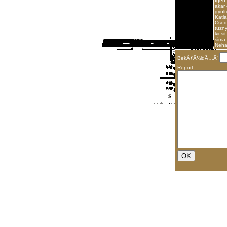
Igen 
akar 
gyult
Katl
Csod
tuzny
kicsi
sima 
Neha
BekÃƒÂ¼ldÃ…Â‘
Report