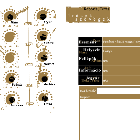
Content-Type: text/html; charset=UTF-8
Feltétel nélküli rakás Part
Fáklya
n/a
n/a
n/a
BekÃ¼ldÅ‘
Report