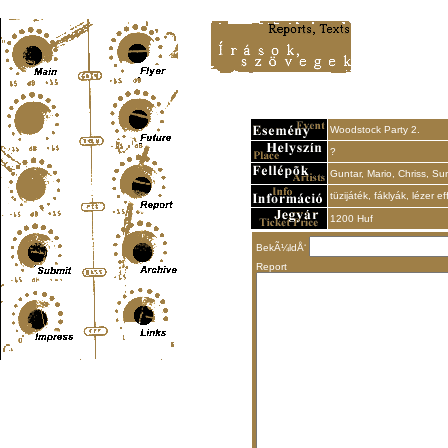
Content-Type: text/html; charset=UTF-8
Woodstock Party 2.
?
Guntar, Mario, Chriss, Sur-
tüzijáték, fáklyák, lézer ef
1200 Huf
BekÃ¼ldÅ‘
Report