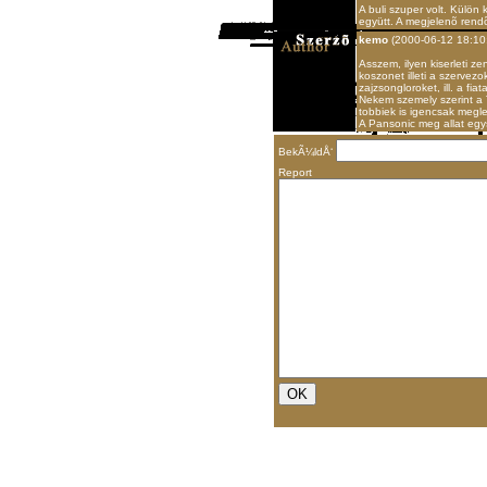
A buli szuper volt. Külö
együtt. A megjelenõ rendõ
kemo
(2000-06-12 18:10
Asszem, ilyen kiserleti z
koszonet illeti a szervezo
zajzsongloroket, ill. a f
Nekem szemely szerint a 
tobbiek is igencsak megl
A Pansonic meg allat egy
BekÃ¼ldÅ‘
Report