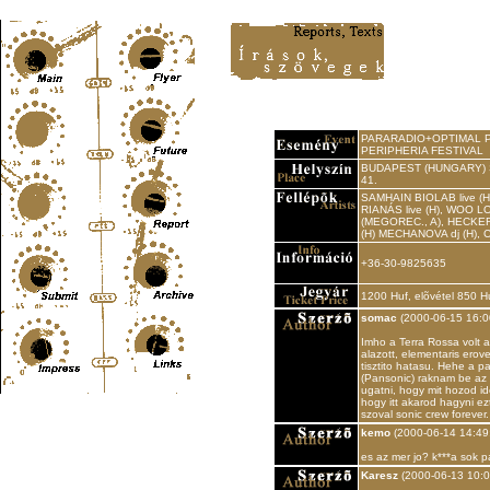
Content-Type: text/html; charset=UTF-8
PARARADIO+OPTIMAL P
PERIPHERIA FESTIVAL
BUDAPEST (HUNGARY) Sup
41.
SAMHAIN BIOLAB live (H
RIANÁS live (H), WOO LOG
(MEGOREC., A), HECKER l
(H) MECHANOVA dj (H), C
+36-30-9825635
1200 Huf, elõvétel 850 H
somac
(2000-06-15 16:0
Imho a Terra Rossa volt 
alazott, elementaris erov
tisztito hatasu. Hehe a p
(Pansonic) raknam be az 
ugatni, hogy mit hozod i
hogy itt akarod hagyni ez
szoval sonic crew forever.
kemo
(2000-06-14 14:49
es az mer jo? k***a sok p
Karesz
(2000-06-13 10:0