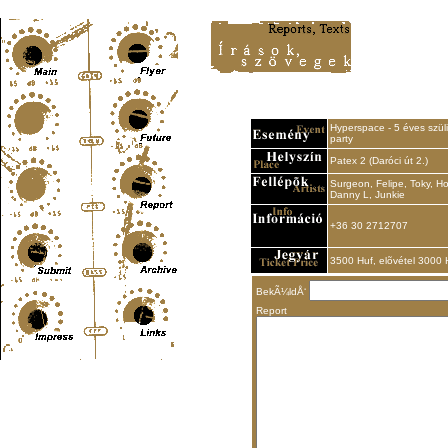
Content-Type: text/html; charset=UTF-8
Hyperspace - 5 éves szül
party
Patex 2 (Daróci út 2.)
Surgeon, Felipe, Toky, Ho
Danny L, Junkie
+36 30 2712707
3500 Huf, elõvétel 3000 
BekÃ¼ldÅ‘
Report