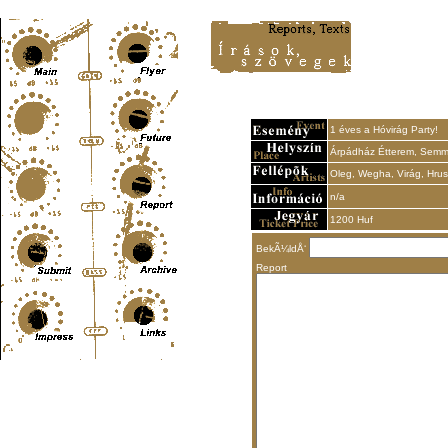
Content-Type: text/html; charset=UTF-8
1 éves a Hóvirág Party!
Árpádház Étterem, Semme
Oleg, Wegha, Virág, Hrus
n/a
1200 Huf
BekÃ¼ldÅ‘
Report