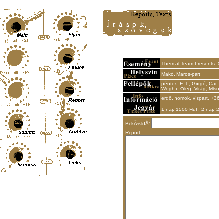
Content-Type: text/html; charset=UTF-8
Thermal Team Presents:
Makó, Maros-part
péntek: E.T., Görgő, Cai, 
Wegha, Oleg, Virág, Miso
erdő, homok, vízpart. +
1 nap 1500 Huf , 2 nap 
BekÃ¼ldÅ‘
Report