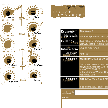
Content-Type: text/html; charset=UTF-8
Püspökerdő
Györ, Püspökerdei tornap
Jirzij, Wegha, Virág, Ma
Bratwa, Marko, Kakka, Mi
+36 20 526 3668
750 Huf
hruscsov
(2002-11-09 18
Esemény:Hóvirág goa par
helyszín:budapest V.ker
info:06702710728
fellépõk:Virág,Wegha,Hr
Jegyár:1200ft
moz
(2002-08-03 10:57:4
a buli elmarad... jövõ 7e
BekÃ¼ldÅ‘
Report