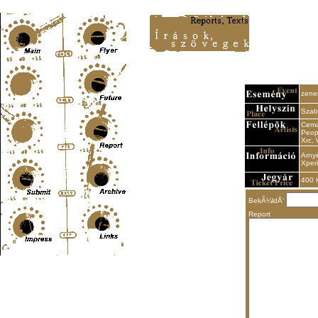
Content-Type: text/html; charset=UTF-8
zenei
Szab
Cemat
Peop
Xrc, 
Arny
Xperi
400 
BekÃ¼ldÅ‘
Report