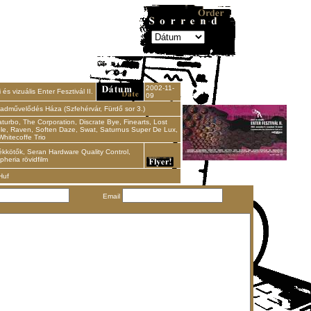
2002-11-
 és vizuális Enter Fesztivál II.
09
adművelődés Háza (Szfehérvár, Fürdő sor 3.)
urbo, The Corporation, Discrate Bye, Finearts, Lost
le, Raven, Soften Daze, Swat, Saturnus Super De Lux,
Whitecoffe Trio
ékkötők, Seran Hardware Quality Control,
pheria rövidfilm
Huf
Email