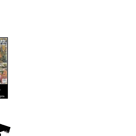
m
ipta