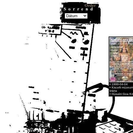
• 1999-04-04
• Kiscelli múzeu
kripta
• Húsvéti Goa Kr