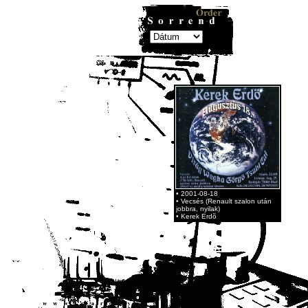
• 2001-08-18
• Vecsés (Renault szalon után
jobbra, nyilak)
• Kerek Erdõ