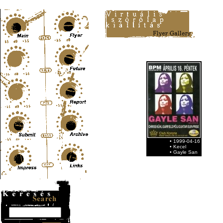
Content-Type: text/html; charset=UTF-8
• 1999-04-16
• Kecel
• Gayle San