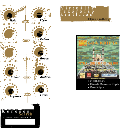
Content-Type: text/html; charset=UTF-8
• 2000-10-22
• Kiscelli Muzeum Kripta
• Goa Kripta