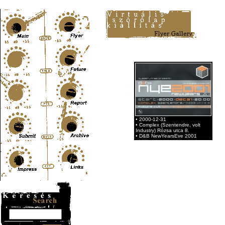
Content-Type: text/html; charset=UTF-8
• 2000-12-31
• Complex (Szentendre, volt
Industry) Rózsa utca 8.
• D&B NewYearsEve 2001