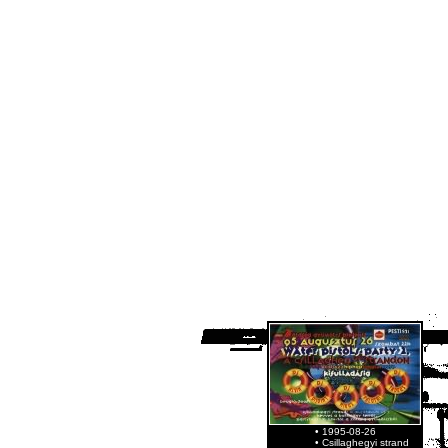
• 1995-08-26
• Csillaghegyi strand