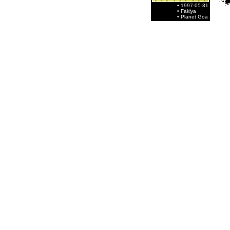
• 1997-05-31
• Fáklya
• Planet Goa