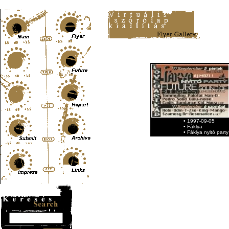
Content-Type: text/html; charset=UTF-8
• 1997-09-05
• Fáklya
• Fáklya nyitó party