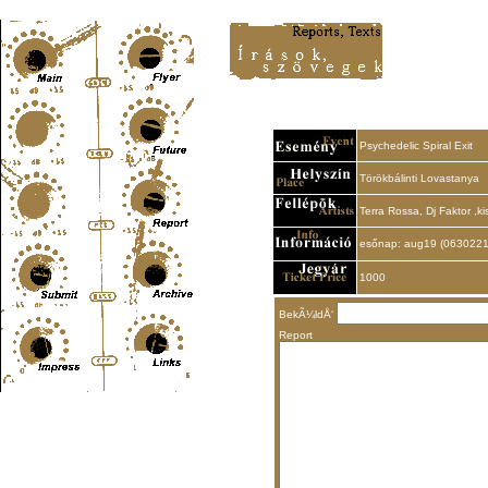
Content-Type: text/html; charset=UTF-8
Psychedelic Spiral Exit
Törökbálinti Lovastanya
Terra Rossa, Dj Faktor ,kis
esőnap: aug19 (063022
1000
BekÃ¼ldÅ‘
Report