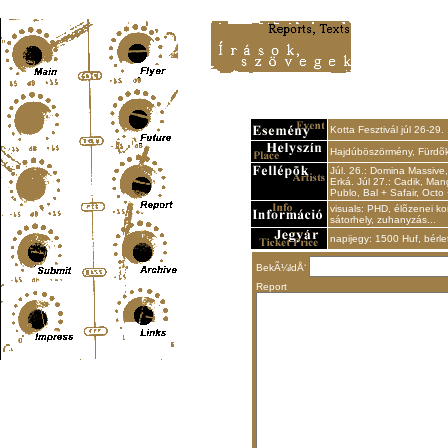
Content-Type: text/html; charset=UTF-8
Kotta Fesztivál júl 26-29.
Hajdúböszörmény, Fürdõk
Júl. 26.: Domina Massive
Erká. Júl 27.: Cadik, Ma
Publo, Bal + Safair, Octo
visuals: PHD, élõzenei ko
sátorhely, zuhanyzás...
napijegy: 1500 Huf, bérle
BekÃ¼ldÅ‘
Report