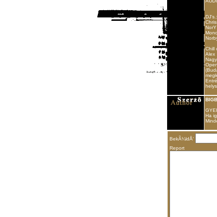
AUDI
DJ's
Chri
NorY
Mono
Norb
Chill
Alex
Nagy
Open
(Bud
megkö
Entré
hely
BIGB
GYER
Ha ig
Minde
BekÃ¼ldÅ‘
Report