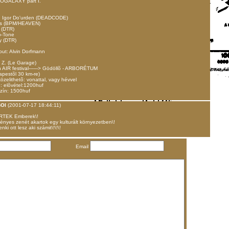
OGALAXY part I.
.: Igor Do'urden (DEADCODE)
ss (BPM/HEAVEN)
 (DTR)
-Tone
y (DTR)
 out: Alvin Dorfmann
 Z. (Le Garage)
 AIR festival------> Gödöllõ - ARBORÉTUM
apestõl 30 km-re)
zelithetõ: vonattal, vagy hévvel
: elõvétel:1200huf
szín: 1500huf
OI
(2001-07-17 18:44:11)
TEK Emberek\!
ényes zenét akartok egy kulturált környezetben\!
nki ott lesz aki számit\!\!\!
Email