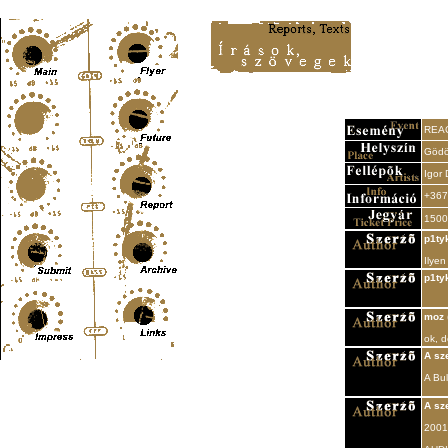
Content-Type: text/html; charset=UTF-8
REAC
Gödö
Igor 
+367
1500 
p1ty
Ilye
p1ty
moz
ok, d
A sz
A Bul
A sz
2001