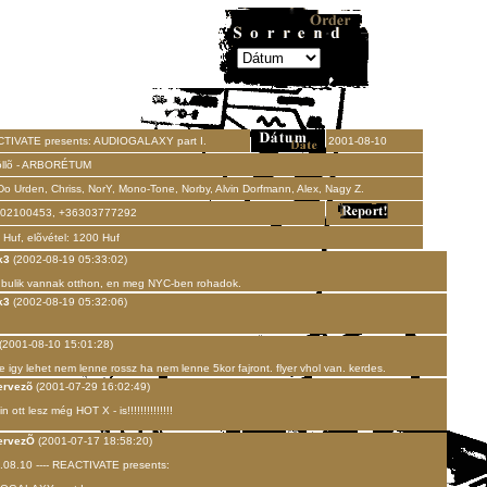
TIVATE presents: AUDIOGALAXY part I.
2001-08-10
llõ - ARBORÉTUM
Do Urden, Chriss, NorY, Mono-Tone, Norby, Alvin Dorfmann, Alex, Nagy Z.
02100453, +36303777292
Huf, elõvétel: 1200 Huf
k3
(2002-08-19 05:33:02)
n bulik vannak otthon, en meg NYC-ben rohadok.
k3
(2002-08-19 05:32:06)
(2001-08-10 15:01:28)
e igy lehet nem lenne rossz ha nem lenne 5kor fajront. flyer vhol van. kerdes.
ervezõ
(2001-07-29 16:02:49)
in ott lesz még HOT X - is!!!!!!!!!!!!!!
ervezÕ
(2001-07-17 18:58:20)
.08.10 ---- REACTIVATE presents: