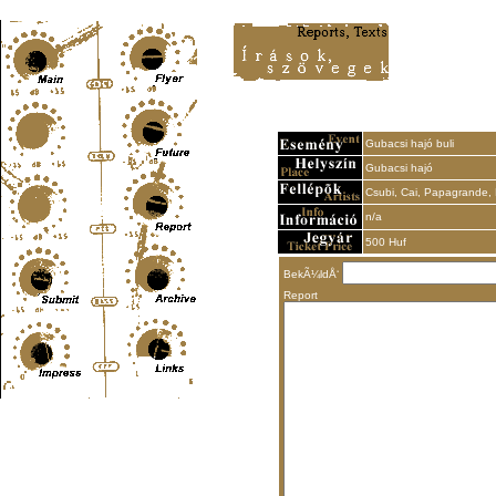
Content-Type: text/html; charset=UTF-8
Gubacsi hajó buli
Gubacsi hajó
Csubi, Cai, Papagrande,
n/a
500 Huf
BekÃ¼ldÅ‘
Report