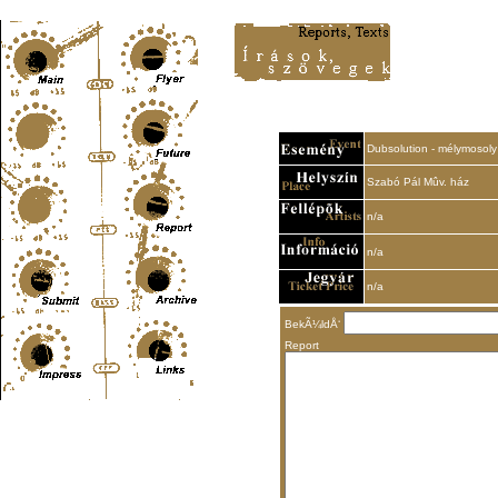
Content-Type: text/html; charset=UTF-8
Dubsolution - mélymosoly
Szabó Pál Mûv. ház
n/a
n/a
n/a
BekÃ¼ldÅ‘
Report